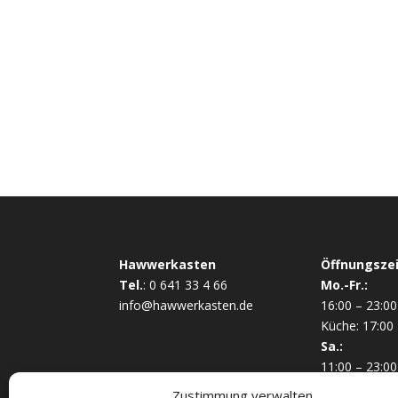
Hawwerkasten
Öffnungszei
Tel.
:
0 641 33 4 66
Mo.-Fr.:
info@hawwerkasten.de
16:00 – 23:00
Küche: 17:00 
Sa.:
11:00 – 23:00
Küche:
Zustimmung verwalten