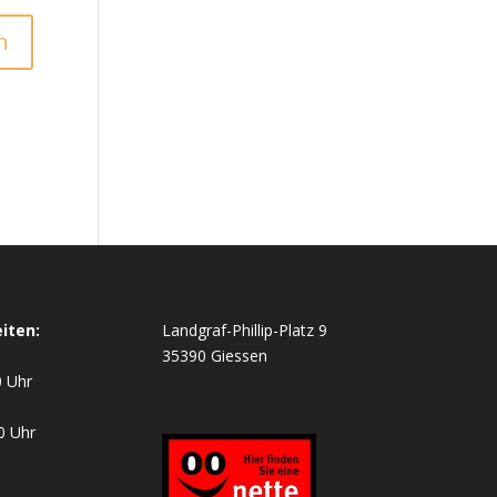
iten:
Landgraf-Phillip-Platz 9
35390 Giessen
0 Uhr
0 Uhr