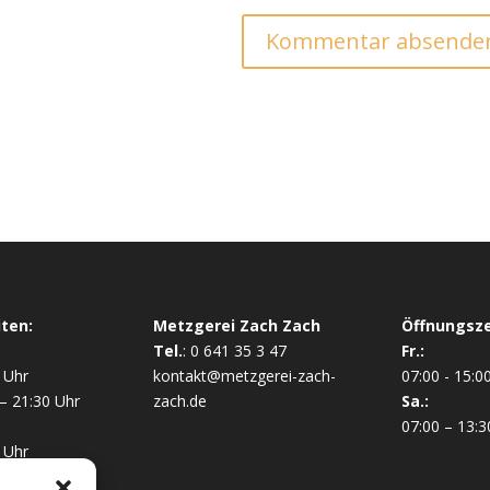
ten:
Metzgerei Zach Zach
Öffnungsze
Tel.
:
0 641 35 3 47
Fr.:
 Uhr
kontakt@metzgerei-zach-
07:00 - 15:0
– 21:30 Uhr
zach.de
Sa.:
07:00 – 13:3
 Uhr