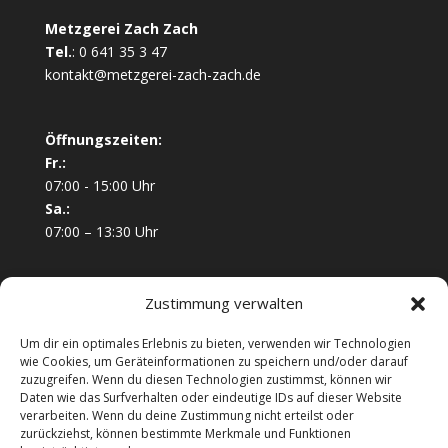
Metzgerei Zach Zach
Tel.
:
0 641 35 3 47
kontakt@metzgerei-zach-zach.de
Öffnungszeiten:
Fr.:
07:00 - 15:00 Uhr
Sa.:
07:00 – 13:30 Uhr
Landgraf-Phillip-Platz 9
Zustimmung verwalten
35390 Giessen
Um dir ein optimales Erlebnis zu bieten, verwenden wir Technologien
wie Cookies, um Geräteinformationen zu speichern und/oder darauf
zuzugreifen. Wenn du diesen Technologien zustimmst, können wir
Daten wie das Surfverhalten oder eindeutige IDs auf dieser Website
verarbeiten. Wenn du deine Zustimmung nicht erteilst oder
zurückziehst, können bestimmte Merkmale und Funktionen